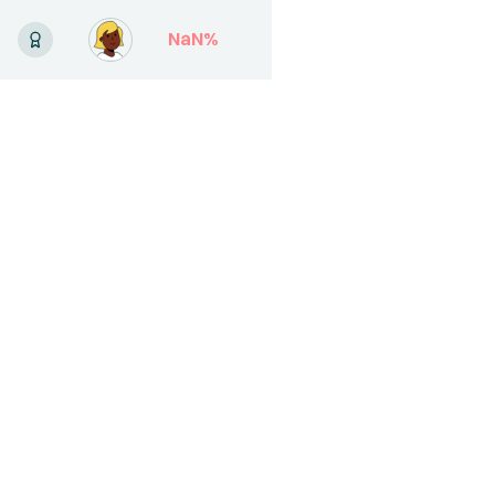
NaN
%